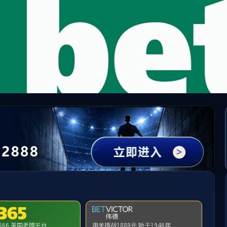
伟德国际(中国区)官方网站-源自英国始于1946
920062
码：
产品
首页
走进伟德国际victor1946
资讯中心
产品与服务