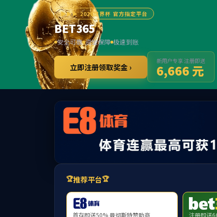
400-8260-128
全国服务热线：
股票代