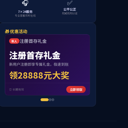
NTER
查看更多
公司召开中层管理干部会议